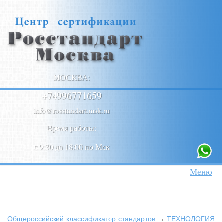
МОСКВА:
+74996771659
info@rosstandart.msk.ru
Время работы:
с 9:30 до 18:00 по Мск
Меню
Общероссийский классификатор стандартов
→
ТЕХНОЛОГИЯ