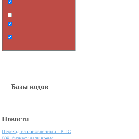
Search in content
Search in posts
Search in pages
Базы кодов
Новости
Переход на обновлённый ТР ТС
009: бизнесу дали время